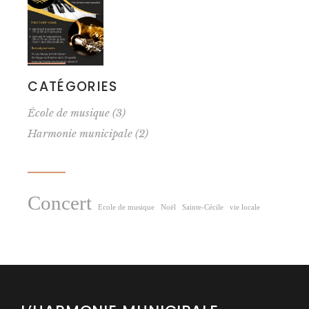
CATÉGORIES
École de musique
(3)
Harmonie municipale
(2)
Concert
Ecole de musique
Noël
Sainte-Cécile
vie locale